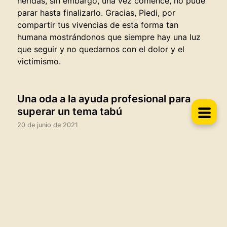
heridas, sin embargo, una vez comencé, no pude
parar hasta finalizarlo. Gracias, Piedi, por
compartir tus vivencias de esta forma tan
humana mostrándonos que siempre hay una luz
que seguir y no quedarnos con el dolor y el
victimismo.
Una oda a la ayuda profesional para
superar un tema tabú
20 de junio de 2021
Me ha impresionado la entereza que ha tenido la
autora para escribir este libro, después de tantas
El libro
perdidas .Un libro maravilloso, de lectura
obligada para aprender a gestionar las perdidas,y
Reseñas (+170)
saber pedir ayuda profesional.Lectura
amena,sencilla,y nada pesada.Muy recomendable.
Entrevistas